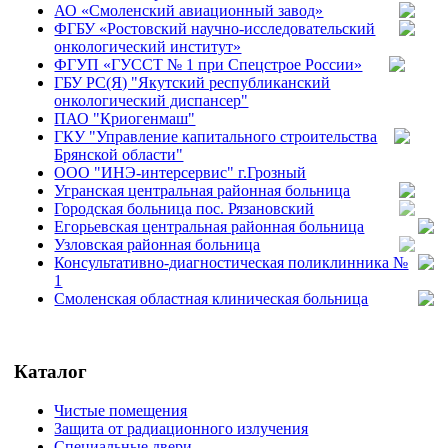
АО «Смоленский авиационный завод»
ФГБУ «Ростовский научно-исследовательский
онкологический институт»
ФГУП «ГУССТ № 1 при Спецстрое России»
ГБУ РС(Я) "Якутский республиканский
онкологический диспансер"
ПАО "Криогенмаш"
ГКУ "Управление капитального строительства
Брянской области"
ООО "ИНЭ-интерсервис" г.Грозный
Угранская центральная районная больница
Городская больница пос. Рязановский
Егорьевская центральная районная больница
Узловская районная больница
Консультативно-диагностическая поликлинника №
1
Смоленская областная клиническая больница
Каталог
Чистые помещения
Защита от радиационного излучения
Специальные двери