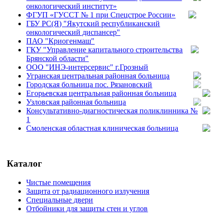
онкологический институт»
ФГУП «ГУССТ № 1 при Спецстрое России»
ГБУ РС(Я) "Якутский республиканский
онкологический диспансер"
ПАО "Криогенмаш"
ГКУ "Управление капитального строительства
Брянской области"
ООО "ИНЭ-интерсервис" г.Грозный
Угранская центральная районная больница
Городская больница пос. Рязановский
Егорьевская центральная районная больница
Узловская районная больница
Консультативно-диагностическая поликлинника №
1
Смоленская областная клиническая больница
Каталог
Чистые помещения
Защита от радиационного излучения
Специальные двери
Отбойники для защиты стен и углов