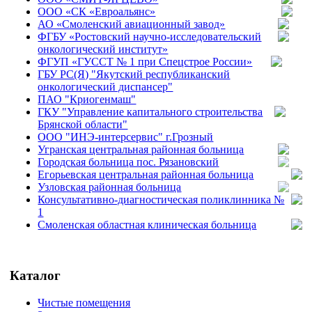
ООО «СК «Евроальянс»
АО «Смоленский авиационный завод»
ФГБУ «Ростовский научно-исследовательский
онкологический институт»
ФГУП «ГУССТ № 1 при Спецстрое России»
ГБУ РС(Я) "Якутский республиканский
онкологический диспансер"
ПАО "Криогенмаш"
ГКУ "Управление капитального строительства
Брянской области"
ООО "ИНЭ-интерсервис" г.Грозный
Угранская центральная районная больница
Городская больница пос. Рязановский
Егорьевская центральная районная больница
Узловская районная больница
Консультативно-диагностическая поликлинника №
1
Смоленская областная клиническая больница
Каталог
Чистые помещения