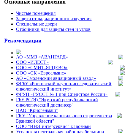
Основные направления
Чистые помещения
Защита от радиационного излучения
Специальные двери
Отбойники для защиты стен и углов
Рекомендации
АО «ММЗ «АВАНГАРД»
ООО «ИЛЕСТ»
ООО «СМИТ-ЯРЦЕВО»
ООО «СК «Евроальянс»
АО «Смоленский авиационный завод»
ФГБУ «Ростовский научно-исследовательский
онкологический институт»
ФГУП «ГУССТ № 1 при Спецстрое России»
ГБУ РС(Я) "Якутский республиканский
онкологический диспансер"
ПАО "Криогенмаш"
ГКУ "Управление капитального строительства
Брянской области"
ООО "ИНЭ-интерсервис" г.Грозный
Угранская центральная районная больница