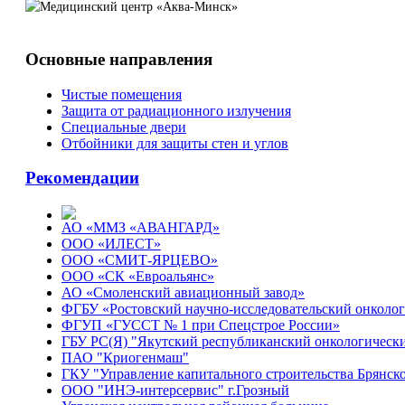
Основные направления
Чистые помещения
Защита от радиационного излучения
Специальные двери
Отбойники для защиты стен и углов
Рекомендации
АО «ММЗ «АВАНГАРД»
ООО «ИЛЕСТ»
ООО «СМИТ-ЯРЦЕВО»
ООО «СК «Евроальянс»
АО «Смоленский авиационный завод»
ФГБУ «Ростовский научно-исследовательский онколо
ФГУП «ГУССТ № 1 при Спецстрое России»
ГБУ РС(Я) "Якутский республиканский онкологическ
ПАО "Криогенмаш"
ГКУ "Управление капитального строительства Брянско
ООО "ИНЭ-интерсервис" г.Грозный