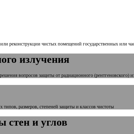
а или реконструкции чистых помещений государственных или ч
ого излучения
решения вопросов защиты от радиационного (рентгеновского) 
 типов, размеров, степеней защиты и классов чистоты
 стен и углов