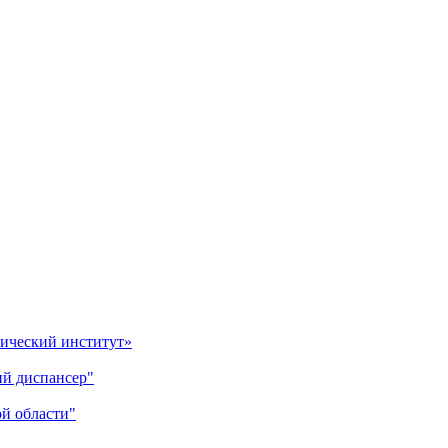
гический институт»
ий диспансер"
й области"