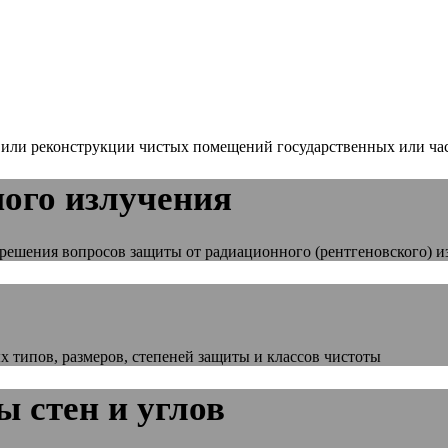
а или реконструкции чистых помещений государственных или ч
ого излучения
решения вопросов защиты от радиационного (рентгеновского) 
 типов, размеров, степеней защиты и классов чистоты
 стен и углов