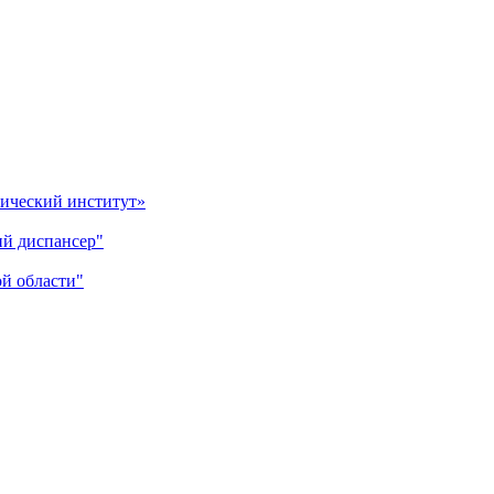
гический институт»
ий диспансер"
й области"