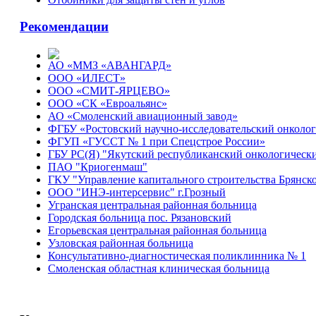
Рекомендации
АО «ММЗ «АВАНГАРД»
ООО «ИЛЕСТ»
ООО «СМИТ-ЯРЦЕВО»
ООО «СК «Евроальянс»
АО «Смоленский авиационный завод»
ФГБУ «Ростовский научно-исследовательский онколо
ФГУП «ГУССТ № 1 при Спецстрое России»
ГБУ РС(Я) "Якутский республиканский онкологическ
ПАО "Криогенмаш"
ГКУ "Управление капитального строительства Брянско
ООО "ИНЭ-интерсервис" г.Грозный
Угранская центральная районная больница
Городская больница пос. Рязановский
Егорьевская центральная районная больница
Узловская районная больница
Консультативно-диагностическая поликлинника № 1
Смоленская областная клиническая больница