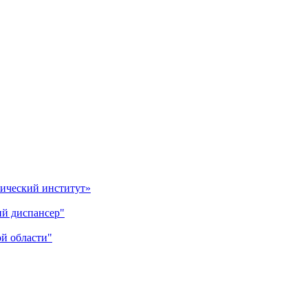
гический институт»
ий диспансер"
й области"