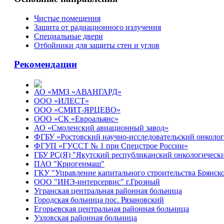
Чистые помещения
Защита от радиационного излучения
Специальные двери
Отбойники для защиты стен и углов
Рекомендации
АО «ММЗ «АВАНГАРД»
ООО «ИЛЕСТ»
ООО «СМИТ-ЯРЦЕВО»
ООО «СК «Евроальянс»
АО «Смоленский авиационный завод»
ФГБУ «Ростовский научно-исследовательский онколо
ФГУП «ГУССТ № 1 при Спецстрое России»
ГБУ РС(Я) "Якутский республиканский онкологическ
ПАО "Криогенмаш"
ГКУ "Управление капитального строительства Брянско
ООО "ИНЭ-интерсервис" г.Грозный
Угранская центральная районная больница
Городская больница пос. Рязановский
Егорьевская центральная районная больница
Узловская районная больница