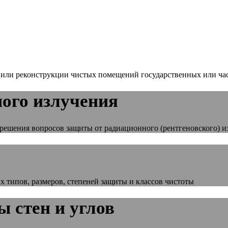
а или реконструкции чистых помещений государственных или ч
ого излучения
решения вопросов защиты от радиационного (рентгеновского) 
 типов, размеров, степеней защиты и классов чистоты
 стен и углов